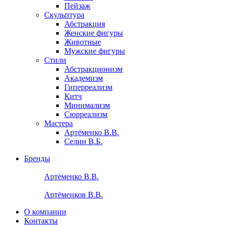
Пейзаж
Скульптура
Абстракция
Женские фигуры
Животные
Мужские фигуры
Стили
Абстракционизм
Академизм
Гиперреализм
Китч
Минимализм
Сюрреализм
Мастера
Артёменко В.В.
Селин В.Б.
Бренды
Артёменко В.В.
Артёменков В.В.
О компании
Контакты