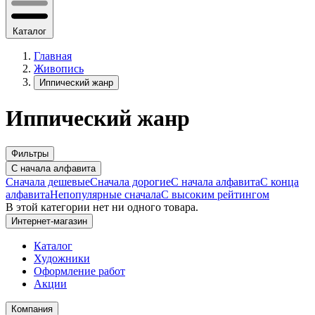
Каталог
Главная
Живопись
Иппический жанр
Иппический жанр
Фильтры
С начала алфавита
Сначала дешевые
Сначала дорогие
С начала алфавита
С конца
алфавита
Непопулярные сначала
С высоким рейтингом
В этой категории нет ни одного товара.
Интернет-магазин
Каталог
Художники
Оформление работ
Акции
Компания