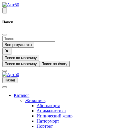
Поиск
Все результаты
Поиск по магазину
Поиск по магазину
Поиск по блогу
Назад
Каталог
Живопись
Абстракция
Анималистика
Иппический жанр
Натюрморт
Портрет