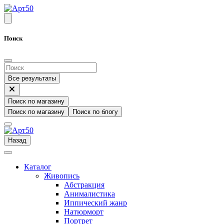
Поиск
Все результаты
Поиск по магазину
Поиск по магазину
Поиск по блогу
Назад
Каталог
Живопись
Абстракция
Анималистика
Иппический жанр
Натюрморт
Портрет