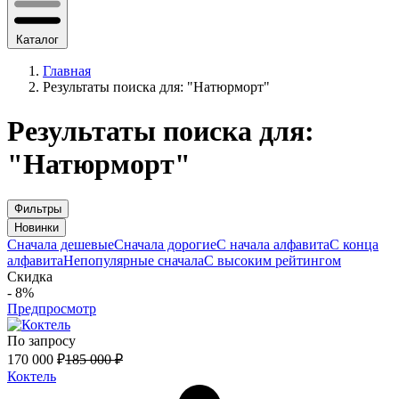
Каталог
Главная
Результаты поиска для: "Натюрморт"
Результаты поиска для:
"Натюрморт"
Фильтры
Новинки
Сначала дешевые
Сначала дорогие
С начала алфавита
С конца
алфавита
Непопулярные сначала
С высоким рейтингом
Скидка
- 8%
Предпросмотр
По запросу
170 000
₽
185 000
₽
Коктель