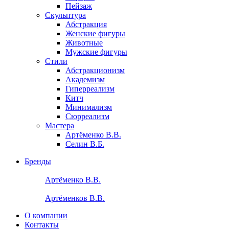
Пейзаж
Скульптура
Абстракция
Женские фигуры
Животные
Мужские фигуры
Стили
Абстракционизм
Академизм
Гиперреализм
Китч
Минимализм
Сюрреализм
Мастера
Артёменко В.В.
Селин В.Б.
Бренды
Артёменко В.В.
Артёменков В.В.
О компании
Контакты