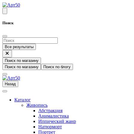
Поиск
Все результаты
Поиск по магазину
Поиск по магазину
Поиск по блогу
Назад
Каталог
Живопись
Абстракция
Анималистика
Иппический жанр
Натюрморт
Портрет