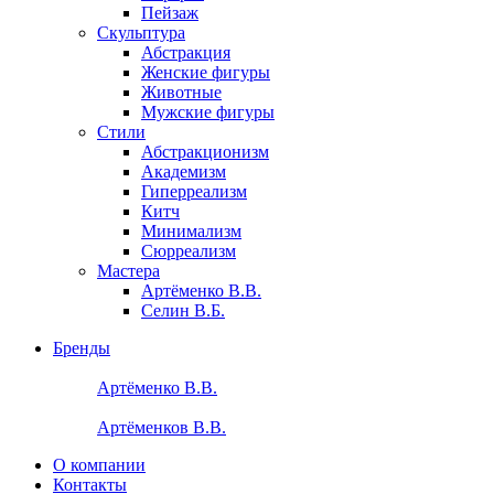
Пейзаж
Скульптура
Абстракция
Женские фигуры
Животные
Мужские фигуры
Стили
Абстракционизм
Академизм
Гиперреализм
Китч
Минимализм
Сюрреализм
Мастера
Артёменко В.В.
Селин В.Б.
Бренды
Артёменко В.В.
Артёменков В.В.
О компании
Контакты