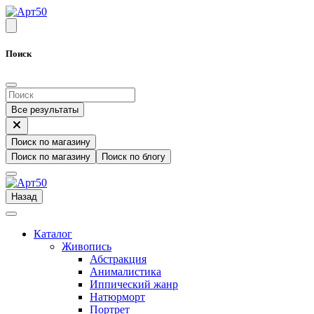
Поиск
Все результаты
Поиск по магазину
Поиск по магазину
Поиск по блогу
Назад
Каталог
Живопись
Абстракция
Анималистика
Иппический жанр
Натюрморт
Портрет