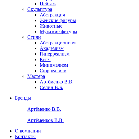
Пейзаж
Скульптура
Абстракция
Женские фигуры
Животные
Мужские фигуры
Стили
Абстракционизм
Академизм
Гиперреализм
Китч
Минимализм
Сюрреализм
Мастера
Артёменко В.В.
Селин В.Б.
Бренды
Артёменко В.В.
Артёменков В.В.
О компании
Контакты