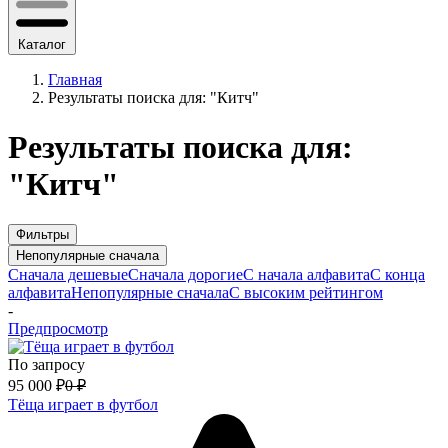
Каталог
Главная
Результаты поиска для: "Китч"
Результаты поиска для:
"Китч"
Фильтры
Непопулярные сначала
Сначала дешевые
Сначала дорогие
С начала алфавита
С конца
алфавита
Непопулярные сначала
С высоким рейтингом
-
Предпросмотр
По запросу
95 000
₽
0
₽
Тёща играет в футбол