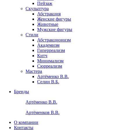
Пейзаж
Скульптура
Абстракция
Женские фигуры
Животные
Мужские фигуры
Стили
Абстракционизм
Академизм
Гиперреализм
Китч
Минимализм
Сюрреализм
Мастера
Артёменко В.В.
Селин В.Б.
Бренды
Артёменко В.В.
Артёменков В.В.
О компании
Контакты