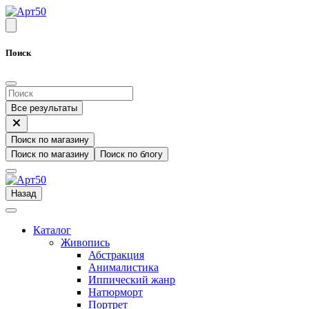
Поиск
Все результаты
Поиск по магазину
Поиск по магазину
Поиск по блогу
Назад
Каталог
Живопись
Абстракция
Анималистика
Иппический жанр
Натюрморт
Портрет