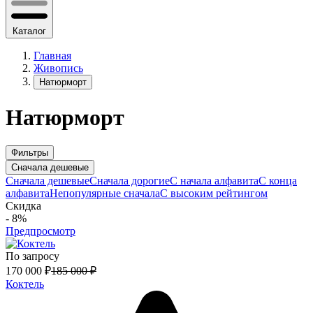
Каталог
Главная
Живопись
Натюрморт
Натюрморт
Фильтры
Сначала дешевые
Сначала дешевые
Сначала дорогие
С начала алфавита
С конца
алфавита
Непопулярные сначала
С высоким рейтингом
Скидка
- 8%
Предпросмотр
По запросу
170 000
₽
185 000
₽
Коктель