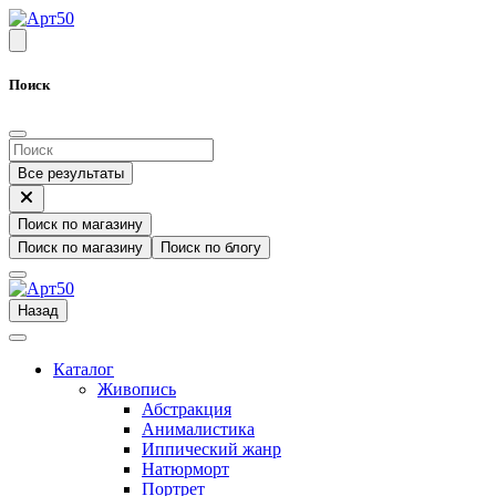
Поиск
Все результаты
Поиск по магазину
Поиск по магазину
Поиск по блогу
Назад
Каталог
Живопись
Абстракция
Анималистика
Иппический жанр
Натюрморт
Портрет