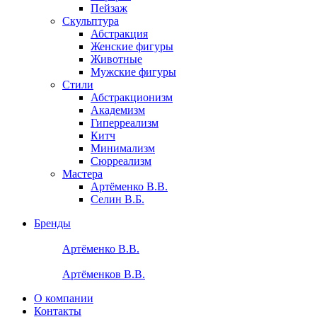
Пейзаж
Скульптура
Абстракция
Женские фигуры
Животные
Мужские фигуры
Стили
Абстракционизм
Академизм
Гиперреализм
Китч
Минимализм
Сюрреализм
Мастера
Артёменко В.В.
Селин В.Б.
Бренды
Артёменко В.В.
Артёменков В.В.
О компании
Контакты