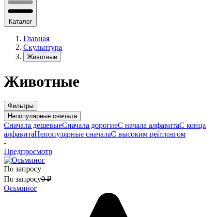
Каталог
Главная
Скульптура
Животные
Животные
Фильтры
Непопулярные сначала
Сначала дешевые
Сначала дорогие
С начала алфавита
С конца
алфавита
Непопулярные сначала
С высоким рейтингом
-
Предпросмотр
По запросу
По запросу
0
₽
Осьминог