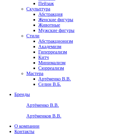
Пейзаж
Скульптура
Абстракция
Женские фигуры
Животные
Мужские фигуры
Стили
Абстракционизм
Академизм
Гиперреализм
Китч
Минимализм
Сюрреализм
Мастера
Артёменко В.В.
Селин В.Б.
Бренды
Артёменко В.В.
Артёменков В.В.
О компании
Контакты