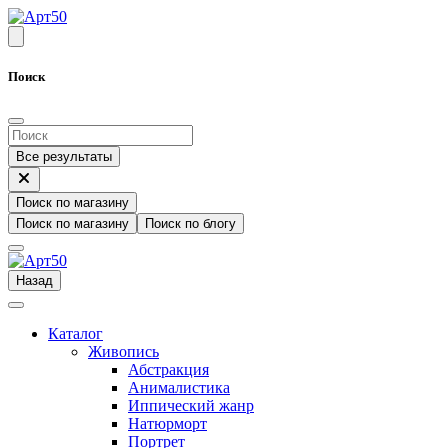
Поиск
Все результаты
Поиск по магазину
Поиск по магазину
Поиск по блогу
Назад
Каталог
Живопись
Абстракция
Анималистика
Иппический жанр
Натюрморт
Портрет