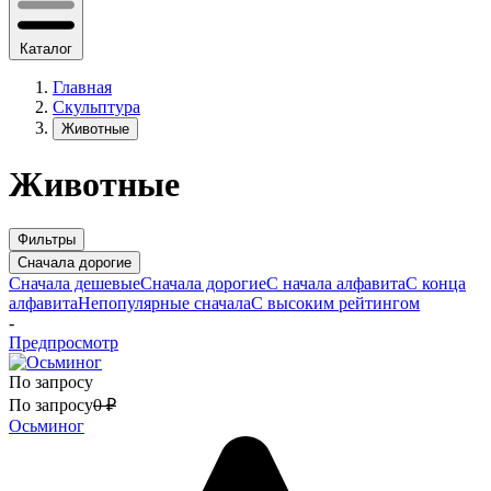
Каталог
Главная
Скульптура
Животные
Животные
Фильтры
Сначала дорогие
Сначала дешевые
Сначала дорогие
С начала алфавита
С конца
алфавита
Непопулярные сначала
С высоким рейтингом
-
Предпросмотр
По запросу
По запросу
0
₽
Осьминог