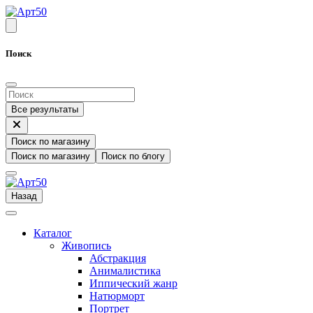
Поиск
Все результаты
Поиск по магазину
Поиск по магазину
Поиск по блогу
Назад
Каталог
Живопись
Абстракция
Анималистика
Иппический жанр
Натюрморт
Портрет