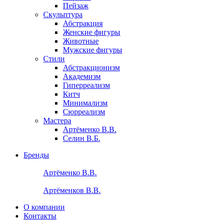
Пейзаж
Скульптура
Абстракция
Женские фигуры
Животные
Мужские фигуры
Стили
Абстракционизм
Академизм
Гиперреализм
Китч
Минимализм
Сюрреализм
Мастера
Артёменко В.В.
Селин В.Б.
Бренды
Артёменко В.В.
Артёменков В.В.
О компании
Контакты